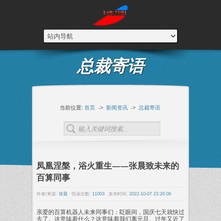
总裁寄语
当前位置:
首页
->
新闻资讯
->
总裁寄语
凤凰涅槃，浴火重生——张晨致未来的
百算同事
作者/来源:
张晨
|
悦读次数:
11003
|
发布时间:
2022-10-07 23:20:00
亲爱的百算机器人未来同事们：眨眼间，国庆七天就快过
去了。这意味着什么？这意味着我们离元旦、过年又近了