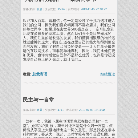
作者/来源:
张晨
|
悦读次数:
15569
|
发布时间:
2013-11-15 22:48:22
欢迎加入百算。请相信，你一定是经过了千挑万选才进入
我们的公司，因为我们喜欢精英而不喜欢庸才。我们公司
的每位同事，如果现在去世界500强企业，一定可以拿到
比现在多很多的基本工资。然而我们并不是目光短浅的
人。我们注重的是长远的发展，我们懂得指数级的增长远
胜过臃肿的庞大，我们知道在这里自己的能力能得到更全
面的发挥，我们了解自己肩负的使命——让人们享受最先
进的互联网技术，而非简单地谋利。因此，我们比他们更
加优秀。也许你感觉自己并不是那么优秀，也许是你还没
发现自己身上的闪光点，就让我们...
栏目:
总裁寄语
继续悦读
民主与一言堂
作者/来源:
张晨
|
悦读次数:
4741
|
发布时间:
2013-07-09 18:14:46
曾有一次，我被下属在电话里痛骂在协会里搞“一言
堂”。她骂我的时候，我当时还不清楚什么叫一言堂，依
稀能从字面上大概地猜出这个词的意思。那是我还在读本
科的时候，要从大一说起。当时学校有两个英语社团。在