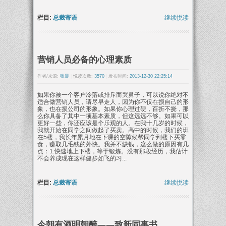
栏目:
总裁寄语
继续悦读
营销人员必备的心理素质
作者/来源:
张晨
|
悦读次数:
3570
|
发布时间:
2013-12-30 22:25:14
如果你被一个客户冷落或排斥而哭鼻子，可以说你绝对不
适合做营销人员，请尽早走人，因为你不仅在损自己的形
象，也在损公司的形象。如果你心理过硬，百折不挠，那
么你具备了其中一项基本素质，但这远远不够。如果可以
更好一些，你还应该是个乐观的人。在我十几岁的时候，
我就开始在同学之间做起了买卖。高中的时候，我们的班
在5楼，我长年累月地在下课的空隙候帮同学到楼下买零
食，赚取几毛钱的外快。我并不缺钱，这么做的原因有几
点：1.快速地上下楼，等于锻炼。没有那段经历，我估计
不会养成现在这样健步如飞的习...
栏目:
总裁寄语
继续悦读
今朝有酒明朝醉——致新同事书