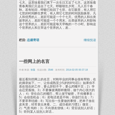
七天。这意味着我们离下一次生日又近了七天。这意味着
青春离我们又远去了七天。蜉蝣朝生夕死，凡人百十春
秋。若有轮回，蜉蝣已轮回了七世。在它眼里，有人用它
七世的时间醉生梦死，有人用它七世的时间脱胎换骨。凡
人和优秀的人，差距可能是一个个七天。优秀的人和出类
拔萃的人，差距可能是一个个周末。出类拔萃的人和影响
这个世界的人，差距可能是每天早晚的一个小时。影响这
个世界的人和主宰这个世界的人，差...
栏目:
总裁寄语
继续悦读
一些网上的名言
作者/来源:
张晨
|
悦读次数:
3546
|
发布时间:
2014-02-05 00:37:18
最近看到些网上的名言，对刚毕业的同事会很有帮助，在
此摘录如下。一、让你成熟至少5岁的8句话1）如果你不
喜欢现在的工作，要么辞职不干，要么闭嘴不言；2）学
会忍受孤独。3）不要像玻璃那样脆弱，做个内心强大的
人； 4）管住自己的嘴巴，帮人保守秘密，不传播事非；
5）会创造机会；6）若电话老是不响，你该打出去；7）
不要草率结婚；8）写出你一生要做的事情，把单子放在
皮夹里，经常拿出来看。二、成功者的习惯1）微笑；
2）气质 纯朴；3）不向朋友借钱；4）背后说别人好话；
5）听到某人说别人坏话...