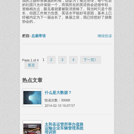
我的上级即将换届的时候，团委为了规范管理，每个性质
的社团只允许保留一个，而我所在的英语协会还很年轻，
资格稍次点，眼见着就要被取消资格了。我当时只是个部
长，但因工作努力负责、英语水平较好等原因，基本上已
经被内定为下一届会长了。换届之前，我已经想好了拯救
协会的...
栏目:
总裁寄语
继续悦读
1
2
3
4
下一页》
Page 1 of 4
尾页
热点文章
什么是大数据？
悦读次数：30068
2014-02-10 16:07:57
太和县运管所举办道路
运输企业车辆管理系统
培训班