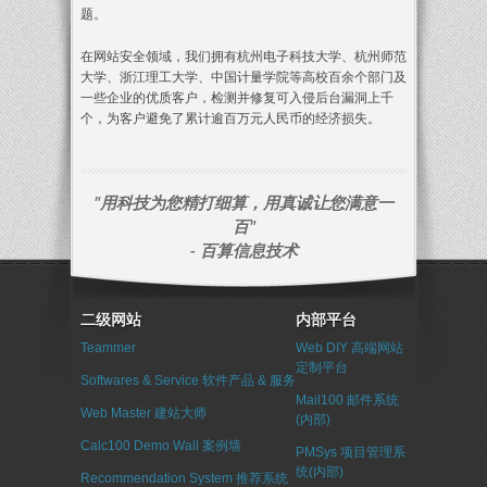
题。
在网站安全领域，我们拥有杭州电子科技大学、杭州师范
大学、浙江理工大学、中国计量学院等高校百余个部门及
一些企业的优质客户，检测并修复可入侵后台漏洞上千
个，为客户避免了累计逾百万元人民币的经济损失。
"用科技为您精打细算，用真诚让您满意一
百"
- 百算信息技术
二级网站
内部平台
Teammer
Web DIY 高端网站
定制平台
Softwares & Service 软件产品 & 服务
Mail100 邮件系统
Web Master 建站大师
(内部)
Calc100 Demo Wall 案例墙
PMSys 项目管理系
统(内部)
Recommendation System 推荐系统