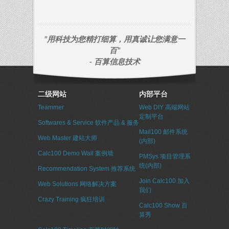
"用科技为您精打细算，用真诚让您满意一
百"
- 百算信息技术
二级网站
内部平台
Teammer
Web DIY 高端网站
定制平台
Softwares & Service 软件产品 & 服务
Mail100 邮件系统
Web Master 建站大师
(内部)
Calc100 Demo Wall 案例墙
PMSys 项目管理系
统(内部)
Recommendation System 推荐系统
Join Calc100 加入
Web Solutions 网络解决方案
我们
Crazy Training 疯狂培训
Calc100 Show 百
算秀