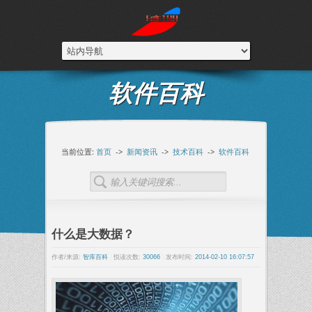
软件百科
当前位置:
首页
->
新闻资讯
->
技术百科
->
软件百科
什么是大数据？
作者/来源:
智库百科
|
悦读次数:
30066
|
发布时间:
2014-02-10 16:07:57